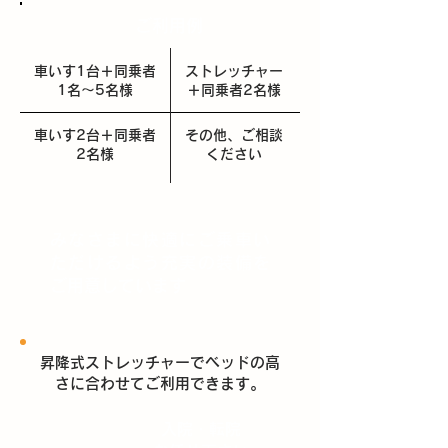
ご利用例
車いす1台＋同乗者
ストレッチャー
1名～5名様
＋同乗者2名様
車いす2台＋同乗者
その他、ご相談
2名様
ください
みなさまに快適にご乗車い
ただけるよう充実の装備を
ご用意しています
昇降式ストレッチャーでベッドの高
さに合わせてご利用できます。
入院・転院